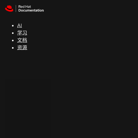
Skip to navigation
Skip to content
支
持
AI
学习
控制台
文档
（Console）
资源
开
发
人
员
开
始
试
用
联