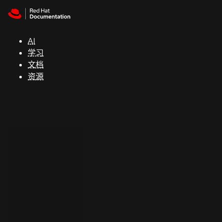
Skip to navigation
Skip to content
支
持
AI
学习
控制台
文档
（Console）
资源
开
发
人
员
开
始
试
用
联