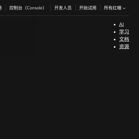
所有红帽
持
控制台（Console）
开发人员
开始试用
AI
支
学习
持
文档
资源
（
开
发
人
员
开
始
试
用