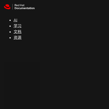
Skip to navigation
Skip to content
支
持
AI
学习
控制台
文档
（Console）
资源
开
发
人
员
开
始
试
用
联