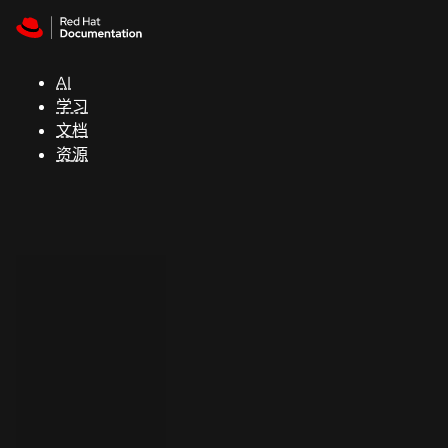
Skip to navigation
Skip to content
支
持
AI
学习
控制台
文档
（Console）
资源
开
发
人
员
开
始
试
用
联