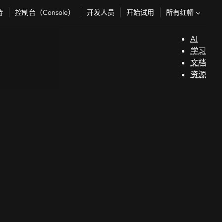
所有红帽
持
控制台（Console）
开发人员
开始试用
AI
支
学习
持
文档
资源
（
开
发
人
员
开
始
试
用