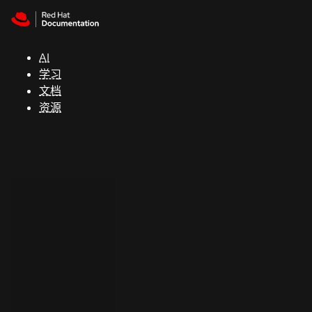
Skip to navigation
Skip to content
支
持
AI
学习
控制台
文档
（Console）
资源
开
发
人
员
开
始
试
用
联