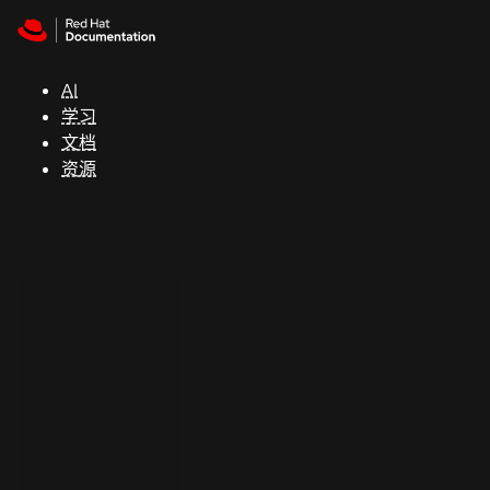
Skip to navigation
Skip to content
支
持
AI
学习
控制台
文档
（Console）
资源
开
发
人
员
开
始
试
用
联