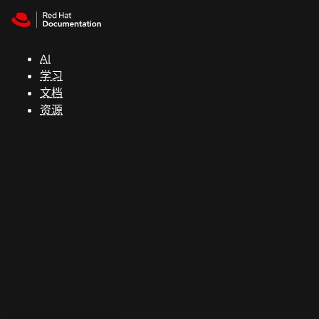
Skip to navigation
Skip to content
支
持
AI
学习
控制台
文档
（Console）
资源
开
发
人
员
开
始
试
用
联