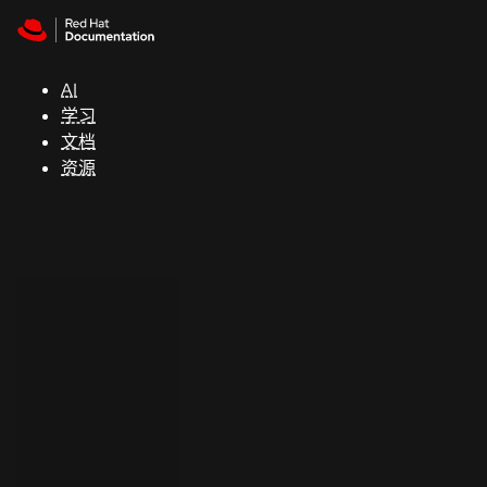
Skip to navigation
Skip to content
支
持
AI
学习
控制台
文档
（Console）
资源
开
发
人
员
开
始
试
用
联