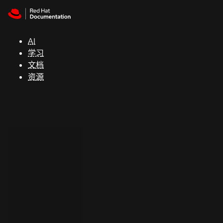
Skip to navigation
Skip to content
支
持
AI
学习
控制台
文档
（Console）
资源
开
发
人
员
开
始
试
用
联