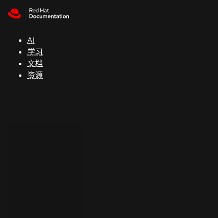
Skip to navigation
Skip to content
支
持
AI
学习
控制台
文档
（Console）
资源
开
发
人
员
开
始
试
用
联