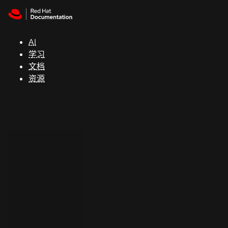
Skip to navigation
Skip to content
支
持
AI
学习
控制台
文档
（Console）
资源
开
发
人
员
开
始
试
用
联