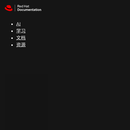
Skip to navigation
Skip to content
支
持
AI
学习
控制台
文档
（Console）
资源
开
发
人
员
开
始
试
用
联