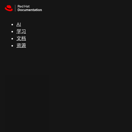
Skip to navigation
Skip to content
支
持
AI
学习
控制台
文档
（Console）
资源
开
发
人
员
开
始
试
用
联