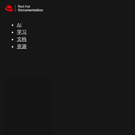
Skip to navigation
Skip to content
支
持
AI
学习
控制台
文档
（Console）
资源
开
发
人
员
开
始
试
用
联