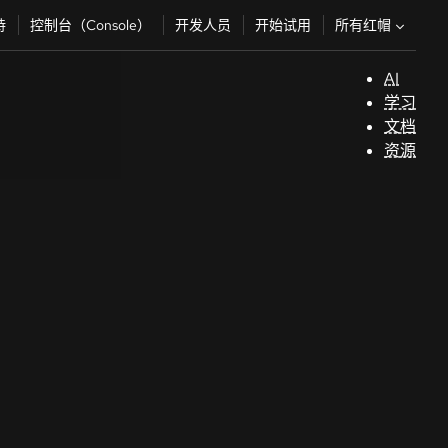
所有红帽
持
控制台（Console）
开发人员
开始试用
AI
支
学习
持
文档
资源
（
开
发
人
员
开
始
试
用