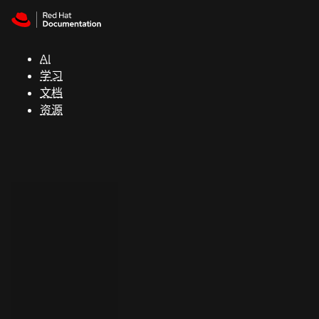
Skip to navigation
Skip to content
支
持
AI
学习
控制台
文档
（Console）
资源
开
发
人
员
开
始
试
用
联