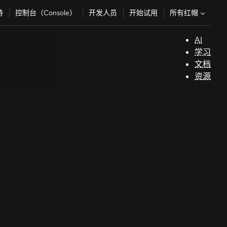
所有红帽
持
控制台（Console）
开发人员
开始试用
AI
支
学习
持
文档
资源
（
开
发
人
员
开
始
试
用