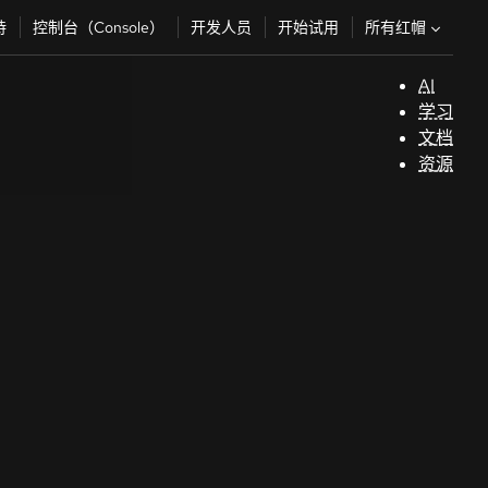
所有红帽
持
控制台（Console）
开发人员
开始试用
AI
支
学习
持
文档
资源
（
开
发
人
员
开
始
试
用