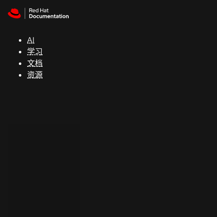
Skip to navigation
Skip to content
支
持
AI
学习
控制台
文档
（Console）
资源
开
发
人
员
开
始
试
用
联