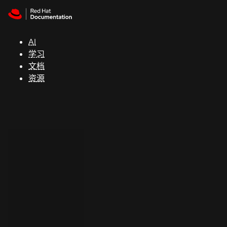
Skip to navigation
Skip to content
支
持
AI
学习
控制台
文档
（Console）
资源
开
发
人
员
开
始
试
用
联