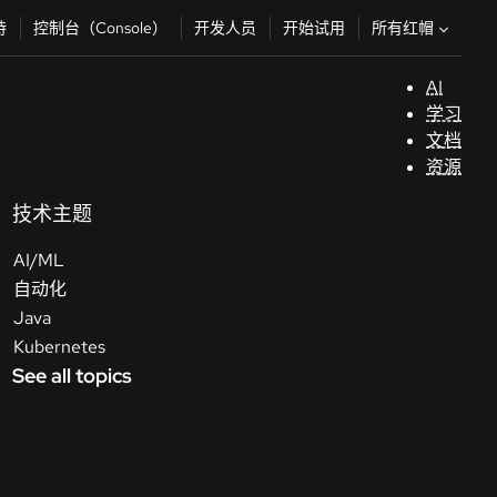
所有红帽
持
控制台（Console）
开发人员
开始试用
AI
支
学习
持
文档
资源
（
技术主题
AI/ML
开
自动化
发
Java
人
Kubernetes
员
See all topics
开
始
试
用