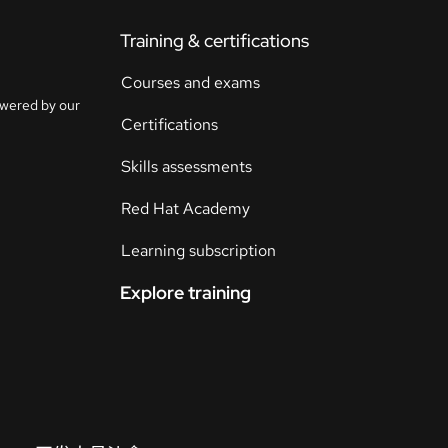
Training & certifications
联
系
Courses and exams
选
人
owered by our
择
Certifications
语
言
Skills assessments
Red Hat Academy
Learning subscription
Explore training