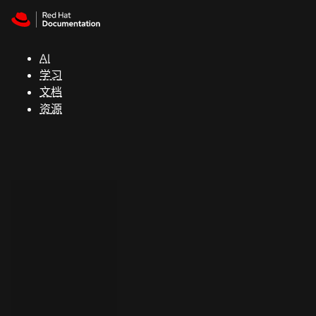
Skip to navigation
Skip to content
支
持
AI
学习
控制台
文档
（Console）
资源
开
发
人
员
开
始
试
用
联