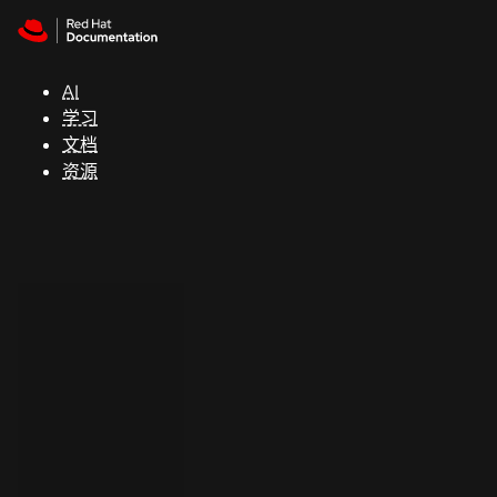
Skip to navigation
Skip to content
支
持
AI
学习
控制台
文档
（Console）
资源
开
发
人
员
开
始
试
用
联