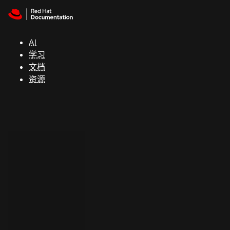
Skip to navigation
Skip to content
支
持
AI
学习
控制台
文档
（Console）
资源
开
发
人
员
开
始
试
用
联