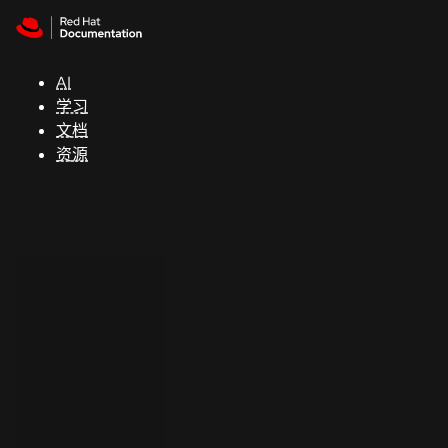
Skip to navigation
Skip to content
支
持
AI
学习
控制台
文档
（Console）
资源
开
发
人
员
开
始
试
用
联