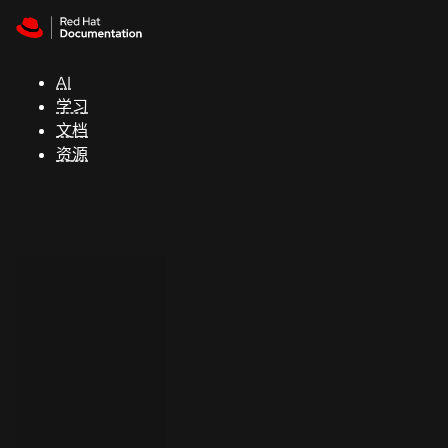
Skip to navigation
Skip to content
支
持
AI
学习
控制台
文档
（Console）
资源
开
发
人
员
开
始
试
用
联