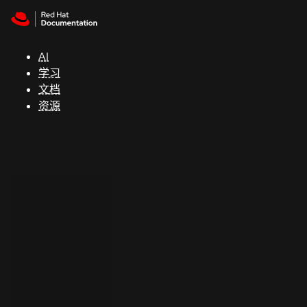
Skip to navigation
Skip to content
支
持
AI
学习
控制台
文档
（Console）
资源
开
发
人
员
开
始
试
用
联