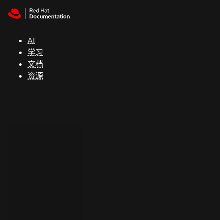
Skip to navigation
Skip to content
支
持
AI
学习
控制台
文档
（Console）
资源
开
发
人
员
开
始
试
用
联