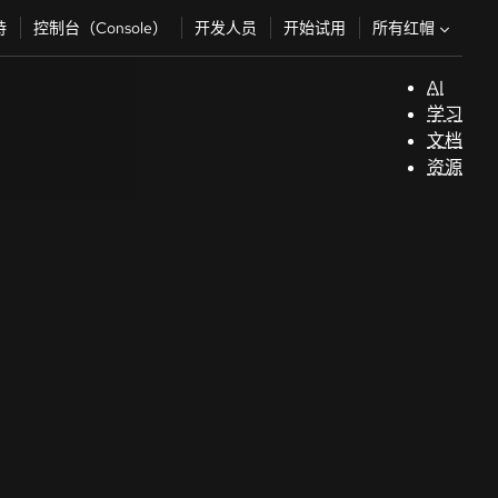
所有红帽
持
控制台（Console）
开发人员
开始试用
AI
支
学习
持
文档
资源
（
开
发
人
员
开
始
试
用