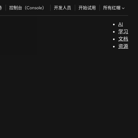
所有红帽
持
控制台（Console）
开发人员
开始试用
AI
支
学习
持
文档
资源
（
开
发
人
员
开
始
试
用