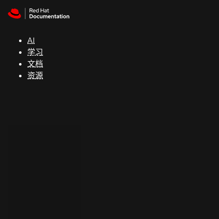
Skip to navigation
Skip to content
支
持
AI
学习
控制台
文档
（Console）
资源
开
发
人
员
开
始
试
用
联