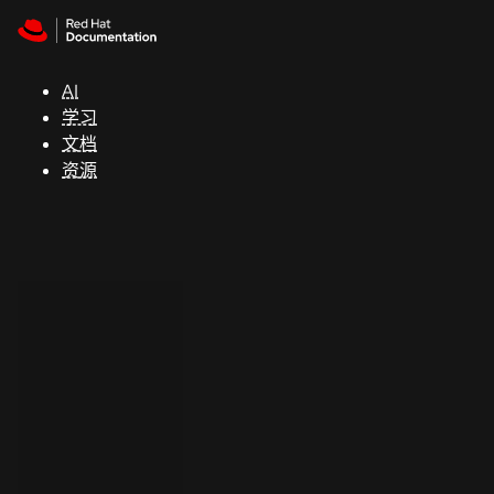
Skip to navigation
Skip to content
支
持
AI
学习
控制台
文档
（Console）
资源
开
发
人
员
开
始
试
用
联