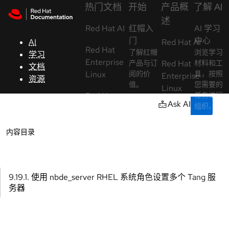
Skip to navigation
Skip to content
热门文档
开始
产品概
了解 AI
支
述
Red Hat AI
持
红帽入
AI 学习
门
中心
AI
Red Hat AI
Red Hat
了解红帽
浏览学习
学习
控制台
Enterprise
产品与订
Red Hat
材料和工
文档
（Console）
Linux
阅的价
具，按照
Enterprise
资源
值。
您需要的
Linux
Red Hat
任务进行
开
Ask AI
组织。
OpenShift
受管
Red Hat
发
Container
OpenShift
OpenShift
人
AI 互动
Open
内容目录
Platform
教程
Ope
员
体验
Red Hat
专业教程
Red Hat
Red Hat
Ansible
帮助您最
开
AI，包括
Ansible
大化集群
Automation
始
训练 LLM
9.19.1. 使用 nbde_server RHEL 系统角色设置多个 Tang 服
为您带来
Automation
Platform
等内容的
试
务器
的好处。
Platform
实践。
用
Red Hat
Red Hat
红帽开
OpenJDK
AI/ML
OpenShift
发
联