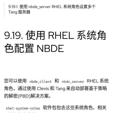
学习路
浏览所有
Service on
根据红帽
系
9.19.1. 使用 nbde_server RHEL 系统角色设置多个
径
解决方案
AWS
产品概述
选
人
Tang 服务器
构建灵
使用这些
择
活、可靠
学习资源
浏览所有
语
程序库
的应用程
扩展您的
文档
言
序。
OpenShift
9.19. 使用 RHEL 系统角
博客和
AI 知识。
文章
参考
Red Hat
色配置 NBDE
AI 快速
速查表
OpenShift
架构中心
入门
基础知识
电子书
架构和模
侧重于实
使用这些
事件
式，以及
际的 AI 用
资源解决
视频
Red Hat 和合
例，用于
常见的
作伙伴的实
在
OpenShift
施示例。
您可以使用
和
RHEL 系统
Red Hat
nbde_client
nbde_server
任务。
AI 平台上
角色，通过使用 Clevis 和 Tang 来自动部署基于策略
开
快速轻松
查看所
发
的解密(PBD)解决方案。
地部署。
有学习
技术主题
人
资源
软件包包含这些系统角色、相关
rhel-system-roles
Red Hat
员