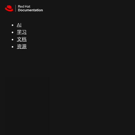
Skip to navigation
Skip to content
支
持
AI
学习
控制台
文档
（Console）
资源
开
发
人
员
开
始
试
用
联