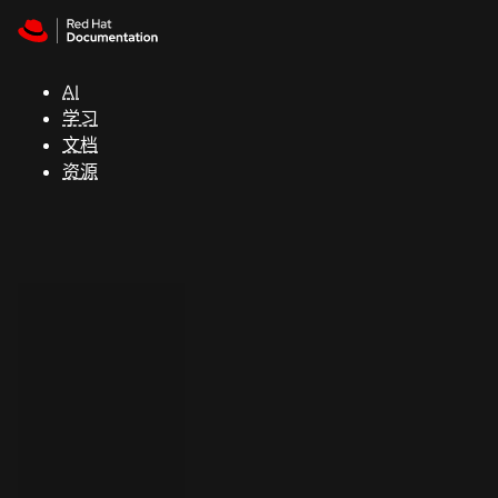
Skip to navigation
Skip to content
支
持
AI
学习
控制台
文档
（Console）
资源
开
发
人
员
开
始
试
用
联