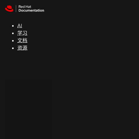
Skip to navigation
Skip to content
支
持
AI
学习
控制台
文档
（Console）
资源
开
发
人
员
开
始
试
用
联