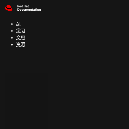
Skip to navigation
Skip to content
支
持
AI
学习
控制台
文档
（Console）
资源
开
发
人
员
开
始
试
用
联