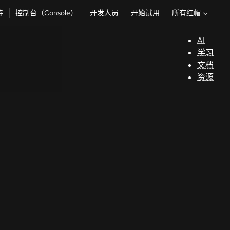
所有红帽
持
控制台（Console）
开发人员
开始试用
AI
支
学习
持
文档
资源
（
开
发
人
员
开
始
试
用