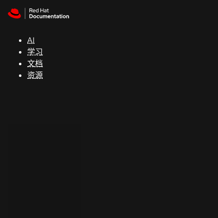
Skip to navigation
Skip to content
支
持
AI
学习
控制台
文档
（Console）
资源
开
发
人
员
开
始
试
用
联