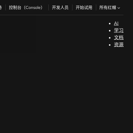
所有红帽
持
控制台（Console）
开发人员
开始试用
AI
支
学习
持
文档
资源
（
开
发
人
员
开
始
试
用