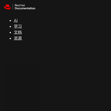
Skip to navigation
Skip to content
支
持
AI
学习
控制台
文档
（Console）
资源
开
发
人
员
开
始
试
用
联