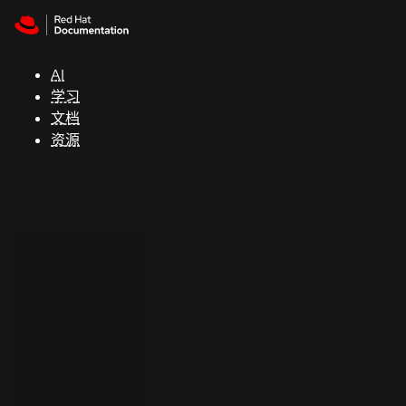
Skip to navigation
Skip to content
支
持
AI
学习
控制台
文档
（Console）
资源
开
发
人
员
开
始
试
用
联