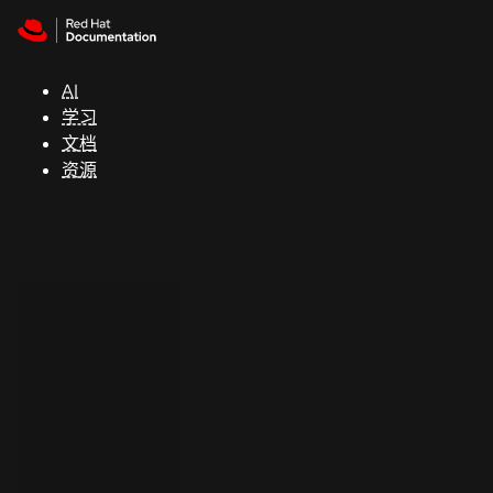
Skip to navigation
Skip to content
支
持
AI
学习
控制台
文档
（Console）
资源
开
发
人
员
开
始
试
用
联