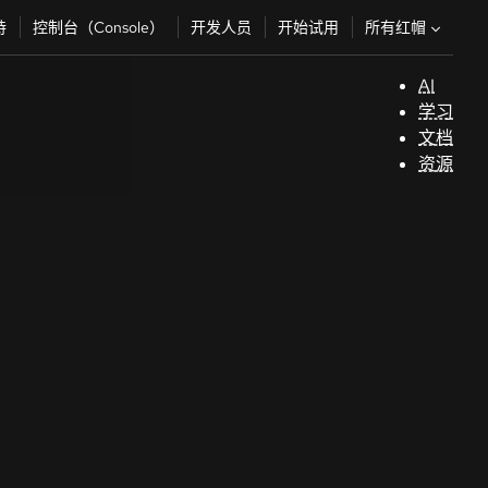
所有红帽
持
控制台（Console）
开发人员
开始试用
AI
支
学习
持
文档
资源
（
开
发
人
员
开
始
试
用