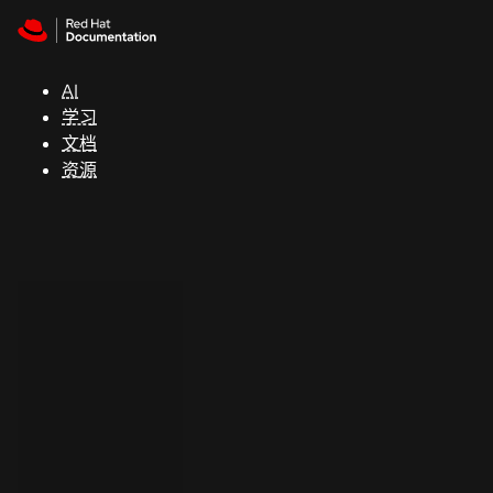
Skip to navigation
Skip to content
支
持
AI
学习
控制台
文档
（Console）
资源
开
发
人
员
开
始
试
用
联