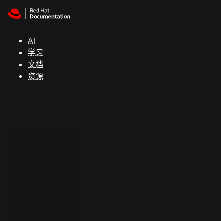
Skip to navigation
Skip to content
支
持
AI
学习
控制台
文档
（Console）
资源
开
发
人
员
开
始
试
用
联