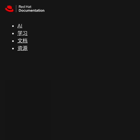
Skip to navigation
Skip to content
支
持
AI
学习
控制台
文档
（Console）
资源
开
发
人
员
开
始
试
用
联