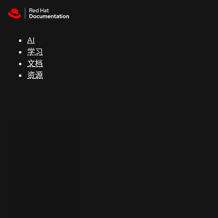
Skip to navigation
Skip to content
支
持
AI
学习
控制台
文档
（Console）
资源
开
发
人
员
开
始
试
用
联